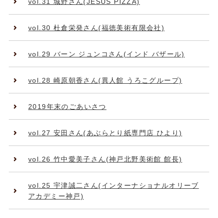
vol.31 城野さん(JESUS PIZZA)
vol.30 杜倉栄発さん(福徳美術有限会社)
vol.29 バーン ジュンコさん(インド バザール)
vol.28 崎原朝香さん(異人館 うろこグループ)
2019年末のごあいさつ
vol.27 安田さん(あぶらとり紙専門店 ひより)
vol.26 竹中愛美子さん(神戸北野美術館 館長)
vol.25 宇津誠二さん(インターナショナルオリーブ
アカデミー神戸)