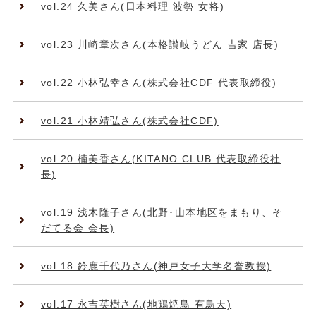
vol.24 久美さん(日本料理 波勢 女将)
vol.23 川崎章次さん(本格讃岐うどん 吉家 店長)
vol.22 小林弘幸さん(株式会社CDF 代表取締役)
vol.21 小林靖弘さん(株式会社CDF)
vol.20 楠美香さん(KITANO CLUB 代表取締役社
長)
vol.19 浅木隆子さん(北野･山本地区をまもり、そ
だてる会 会長)
vol.18 鈴鹿千代乃さん(神戸女子大学名誉教授)
vol.17 永吉英樹さん(地鶏焼鳥 有鳥天)