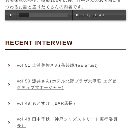
も美術館の今後、樹齢100年の桜、竹中さんのお名前にま
つわるお話と盛りだくさんの内容です。
00:00
/
11:48
RECENT INTERVIEW
vol.51 土浦美智さん(茶芸師/tea artist)
vol.50 淀井さん(ホテル北野プラザ六甲荘 エグゼ
クティブマネージャー)
vol.49 もとすけ（BAR店長）
vol.48 田中千秋（神戸ジャズストリート実行委員
長）