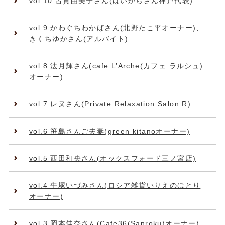
vol.10 古賀由美子さん(はいからさん神戸代表)
vol.9 かわぐちわかばさん(北野たこ平オーナー)、
きくちゆかさん(アルバイト)
vol.8 法月輝さん(cafe L’Arche(カフェ ラルシュ)
オーナー)
vol.7 レヌさん(Private Relaxation Salon R)
vol.6 笹島さんご夫妻(green kitanoオーナー)
vol.5 西田和央さん(オックスフォード三ノ宮店)
vol.4 牛塚いづみさん(ロシア雑貨いりえのほとり
オーナー)
vol.3 岡本佳奈さん(Cafe36(Sanroku)オーナー)